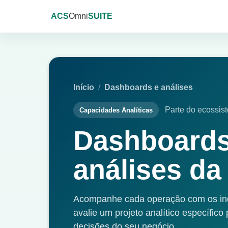
ACS
Omni
SUITE
Início
/
Dashboards e análises
Parte do ecossi
Capacidades Analíticas
Dashboards
análises d
Acompanhe cada operação com os ind
avalie um projeto analítico específico
decisões do seu negócio.