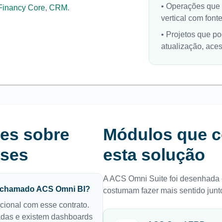
•
Operações que 
Financy Core
,
CRM
.
vertical com font
•
Projetos que p
atualização, ace
tes sobre
Módulos que 
ises
esta solução
A ACS Omni Suite foi desenhada
e chamado ACS Omni BI?
costumam fazer mais sentido jun
cional com esse contrato.
das e existem dashboards