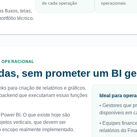
de cada operação
operacionais
 fluxos, telas,
rtfólio técnico.
E OPERACIONAL
das, sem prometer um BI ge
s para criação de relatórios e gráficos,
 backend que executariam essas funções
Ideal para oper
•
Gestores que pr
disponíveis em c
Power BI. O que existe hoje são
jetos verticais, que devem ser
•
Equipes finance
o escopo realmente implementado.
relatórios do Fin