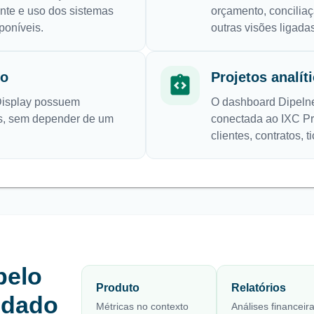
ente e uso dos sistemas
orçamento, conciliaç
poníveis.
outras visões ligada
to
Projetos analít
Display possuem
O dashboard Dipelne
as, sem depender de um
conectada ao IXC Pro
clientes, contratos, 
pelo
Produto
Relatórios
idado
Métricas no contexto
Análises financeir