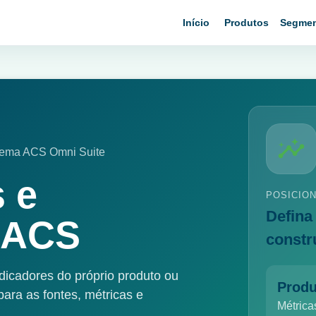
Início
Produtos
Segme
stema ACS Omni Suite
 e
POSICIO
Defina
a ACS
constr
icadores do próprio produto ou
Produ
 para as fontes, métricas e
Métrica