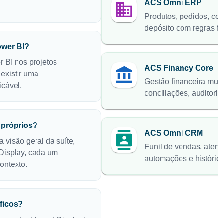
ACS Omni ERP
Produtos, pedidos, c
depósito com regras 
ower BI?
 BI nos projetos
ACS Financy Core
 existir uma
Gestão financeira mu
icável.
conciliações, auditori
próprios?
ACS Omni CRM
 visão geral da suíte,
Funil de vendas, at
Display, cada um
automações e históri
ontexto.
ficos?