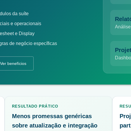
dulos da suíte
Relat
rciais e operacionais
Análise
mesheet e Display
egras de negócio específicas
Proje
Dashboa
Ver benefícios
RESULTADO PRÁTICO
RESU
Menos promessas genéricas
Proj
sobre atualização e integração
part