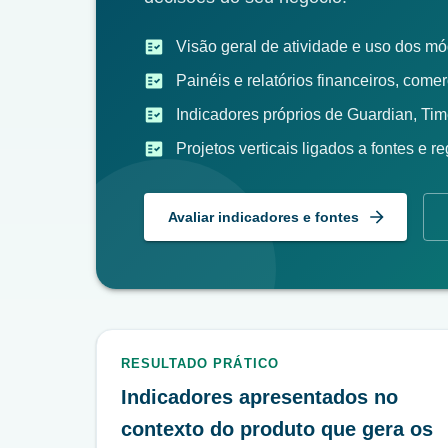
Visão geral de atividade e uso dos mó
Painéis e relatórios financeiros, come
Indicadores próprios de Guardian, Ti
Projetos verticais ligados a fontes e r
Avaliar indicadores e fontes
RESULTADO PRÁTICO
Indicadores apresentados no
contexto do produto que gera os